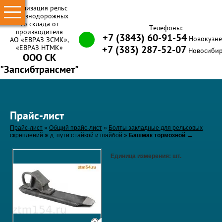
Реализация рельс
железнодорожных
со склада от
Телефоны:
производителя
+7 (3843) 60-91-54
Новокузне
АО «ЕВРАЗ ЗСМК»,
«ЕВРАЗ НТМК»
+7 (383) 287-52-07
Новосибир
ООО СК
"Запсибтрансмет"
Прайс-лист
Прайс-лист
»
Общий прайс-лист
»
Болты закладные для рельсовых
→
скреплений ж.д. пути с гайкой и шайбой
»
Башмак тормозной
Единица измерения:
шт.