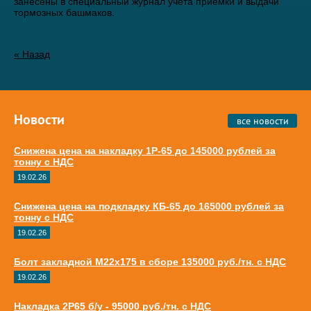
занесены в специальный журнал учета приемки и выдачи
тормозных башмаков.
« Назад
Новости
все новости
Снижена цена на накладку 1Р-65 до 145000 рублей за
тонну с НДС
19.02.26
Снижена цена на подкладку КБ-65 до 165000 рублей за
тонну с НДС
19.02.26
Болт закладной М22х175 в сборе 135000 руб./тн. с НДС
19.02.26
Накладка 2Р65 б/у - 95000 руб./тн. с НДС